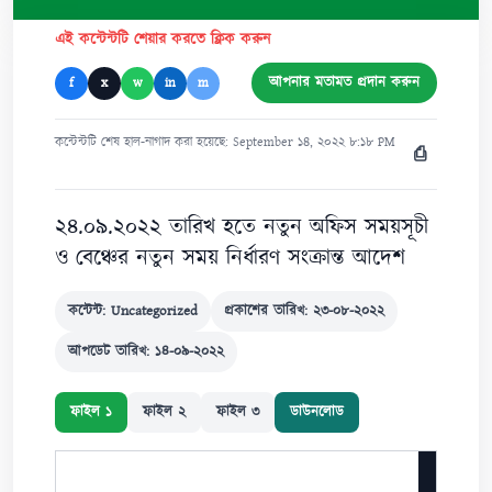
এই কন্টেন্টটি শেয়ার করতে ক্লিক করুন
আপনার মতামত প্রদান করুন
f
x
w
in
m
কন্টেন্টটি শেষ হাল-নাগাদ করা হয়েছে: September ১৪, ২০২২ ৮:১৮ PM
⎙
২৪.০৯.২০২২ তারিখ হতে নতুন অফিস সময়সূচী
ও বেঞ্চের নতুন সময় নির্ধারণ সংক্রান্ত আদেশ
কন্টেন্ট: Uncategorized
প্রকাশের তারিখ: ২৩-০৮-২০২২
আপডেট তারিখ: ১৪-০৯-২০২২
ফাইল ১
ফাইল ২
ফাইল ৩
ডাউনলোড