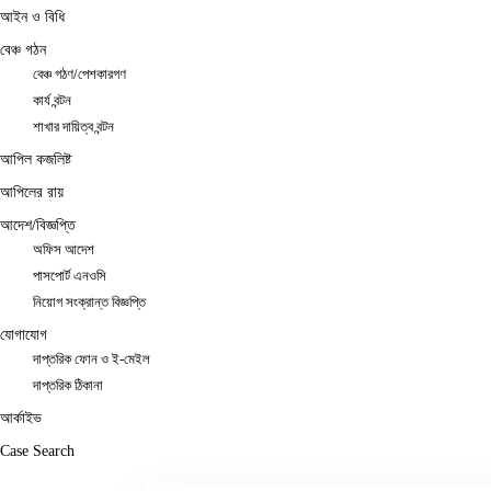
আইন ও বিধি
বেঞ্চ গঠন
বেঞ্চ গঠণ/পেশকারগণ
কার্য বন্টন
শাখার দায়িত্ব বন্টন
আপিল কজলিষ্ট
আপিলের রায়
আদেশ/বিজ্ঞপ্তি
অফিস আদেশ
পাসপোর্ট এনওসি
নিয়োগ সংক্রান্ত বিজ্ঞপ্তি
যোগাযোগ
দাপ্তরিক ফোন ও ই-মেইল
দাপ্তরিক ঠিকানা
আর্কাইভ
Case Search