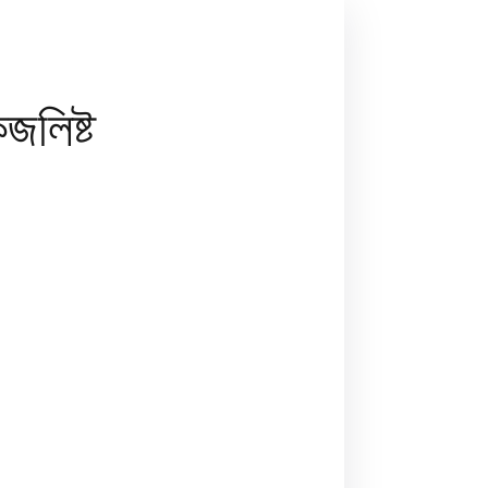
জলিষ্ট