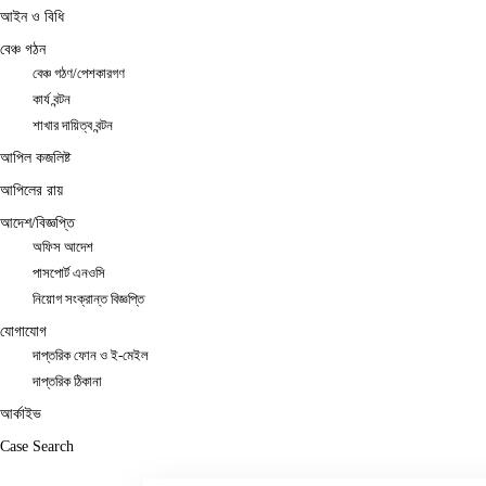
আইন ও বিধি
বেঞ্চ গঠন
বেঞ্চ গঠণ/পেশকারগণ
কার্য বন্টন
শাখার দায়িত্ব বন্টন
আপিল কজলিষ্ট
আপিলের রায়
আদেশ/বিজ্ঞপ্তি
অফিস আদেশ
পাসপোর্ট এনওসি
নিয়োগ সংক্রান্ত বিজ্ঞপ্তি
যোগাযোগ
দাপ্তরিক ফোন ও ই-মেইল
দাপ্তরিক ঠিকানা
আর্কাইভ
Case Search