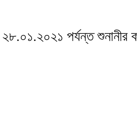
৮.০১.২০২১ পর্যন্ত শুনানীর ক