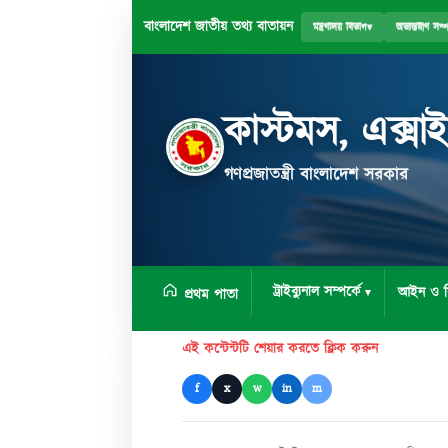
বাংলাদেশ জাতীয় তথ্য বাতায়ন
মন্ত্রণালয় বিভাগ
▾
অভ্যন্তরীণ সম্
কাস্টমস, এক্সা
গণপ্রজাতন্ত্রী বাংলাদেশ সরকার
ট্রাইব্যুনাল সম্পর্কে
আইন ও ব
প্রথম পাতা
এই কন্টেন্টটি শেয়ার করতে ক্লিক করুন
f
x
w
in
m