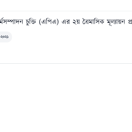
মসম্পাদন চুক্তি (এপিএ) এর ২য় ত্রৈমাসিক মূল্যায়ন প
১-২০২১