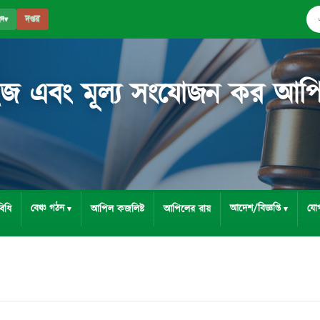
দপ্তর
পদ
▾
ইজ এবং মূল্য সংযোজন কর আপিল ট
বেঞ্চ গঠন
আদেশ/বিজ্ঞপ্তি
যো
িধি
আপিল কজলিষ্ট
আপিলের রায়