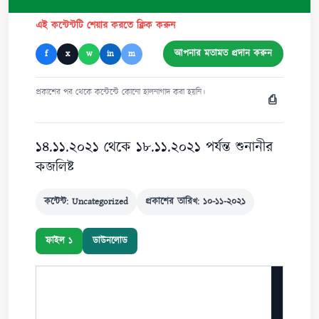
এই কন্টেন্টটি শেয়ার করতে ক্লিক করুন
আপনার মতামত প্রদান করুন
f
x
w
in
m
প্রকাশের পর থেকে কন্টেন্টে কোনো হালনাগাদ করা হয়নি।
⎙
১৪.১১.২০২১ থেকে ১৮.১১.২০২১ পর্যন্ত শুনানীর
কজলিষ্ট
কন্টেন্ট: Uncategorized
প্রকাশের তারিখ: ১০-১১-২০২১
ফাইল ১
ডাউনলোড