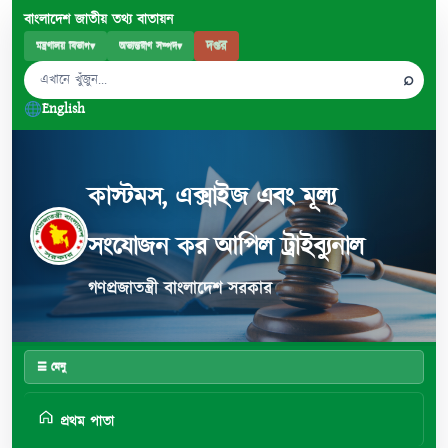
বাংলাদেশ জাতীয় তথ্য বাতায়ন
দপ্তর
মন্ত্রণালয় বিভাগ
▾
অভ্যন্তরীণ সম্পদ
▾
⌕
English
কাস্টমস, এক্সাইজ এবং মূল্য
সংযোজন কর আপিল ট্রাইব্যুনাল
গণপ্রজাতন্ত্রী বাংলাদেশ সরকার
☰ মেনু
প্রথম পাতা