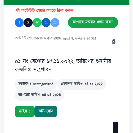
এই কন্টেন্টটি শেয়ার করতে ক্লিক করুন
আপনার মতামত প্রদান করুন
f
x
w
in
m
কন্টেন্টটি শেষ হাল-নাগাদ করা হয়েছে: April ৪, ২০২৪ ৪:৪৫ PM
⎙
০১ নং বেঞ্চের ১৫.১১.২০২২ তারিখের শুনানীর
কজলিষ্ট সংশোধন
কন্টেন্ট: Uncategorized
প্রকাশের তারিখ: ১৪-১১-২০২২
আপডেট তারিখ: ০৪-০৪-২০২৪
ফাইল ১
ডাউনলোড