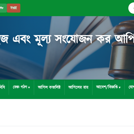
দপ্তর
পদ
▾
ইজ এবং মূল্য সংযোজন কর আপিল ট
বেঞ্চ গঠন
আদেশ/বিজ্ঞপ্তি
যো
িধি
আপিল কজলিষ্ট
আপিলের রায়