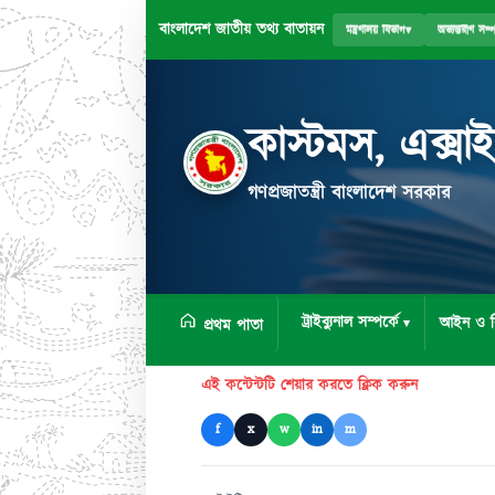
বাংলাদেশ জাতীয় তথ্য বাতায়ন
মন্ত্রণালয় বিভাগ
▾
অভ্যন্তরীণ সম্
কাস্টমস, এক্সা
গণপ্রজাতন্ত্রী বাংলাদেশ সরকার
ট্রাইব্যুনাল সম্পর্কে
আইন ও ব
প্রথম পাতা
এই কন্টেন্টটি শেয়ার করতে ক্লিক করুন
f
x
w
in
m