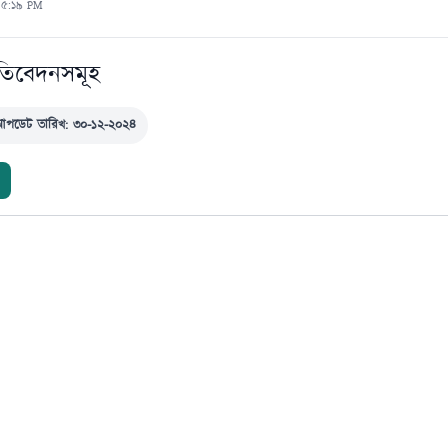
৪ ৫:১৯ PM
্রতিবেদনসমূহ
আপডেট তারিখ: ৩০-১২-২০২৪