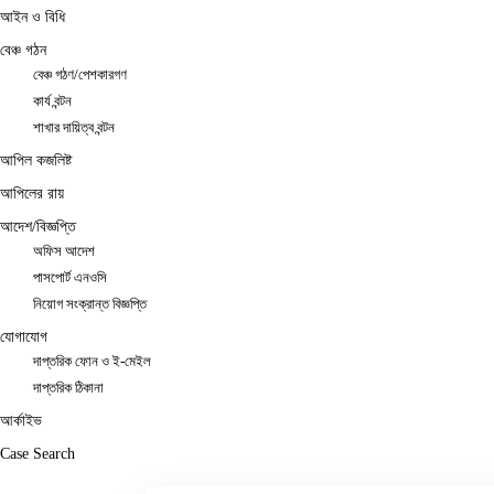
আইন ও বিধি
বেঞ্চ গঠন
বেঞ্চ গঠণ/পেশকারগণ
কার্য বন্টন
শাখার দায়িত্ব বন্টন
আপিল কজলিষ্ট
আপিলের রায়
আদেশ/বিজ্ঞপ্তি
অফিস আদেশ
পাসপোর্ট এনওসি
নিয়োগ সংক্রান্ত বিজ্ঞপ্তি
যোগাযোগ
দাপ্তরিক ফোন ও ই-মেইল
দাপ্তরিক ঠিকানা
আর্কাইভ
Case Search