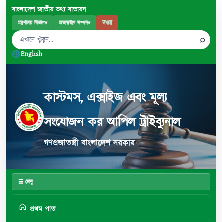
বাংলাদেশ জাতীয় তথ্য বাতায়ন
দপ্তর
মন্ত্রণালয় বিভাগ
▾
অভ্যন্তরীণ সম্পদ
▾
⌕
English
কাস্টমস, এক্সাইজ এবং মূল্য
সংযোজন কর আপিল ট্রাইব্যুনাল
গণপ্রজাতন্ত্রী বাংলাদেশ সরকার
☰ মেনু
প্রথম পাতা