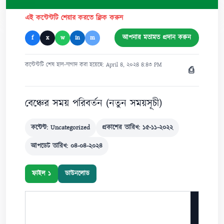
এই কন্টেন্টটি শেয়ার করতে ক্লিক করুন
আপনার মতামত প্রদান করুন
f
x
w
in
m
কন্টেন্টটি শেষ হাল-নাগাদ করা হয়েছে: April ৪, ২০২৪ ৪:৪৩ PM
⎙
বেঞ্চের সময় পরিবর্তন (নতুন সময়সূচী)
কন্টেন্ট: Uncategorized
প্রকাশের তারিখ: ১৫-১১-২০২২
আপডেট তারিখ: ০৪-০৪-২০২৪
ফাইল ১
ডাউনলোড