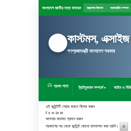
বাংলাদেশ জাতীয় তথ্য বাতায়ন
মন্ত্রণালয় বিভাগ
▾
অভ্যন্তরীণ সম্পদ
▾
কাস্টমস, এক্সাইজ
গণপ্রজাতন্ত্রী বাংলাদেশ সরকার
প্রথম পাতা
ট্রাইব্যুনাল সম্পর্কে
আইন ও বিধি
এই কন্টেন্টটি শেয়ার করতে ক্লিক করুন
f
x
w
in
m
আপনার মতামত প্রদান করুন
প্রকাশের পর থেকে কন্টেন্টে কোনো হালনাগাদ করা হয়নি।
⎙