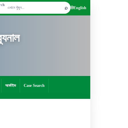
rch
⌕
🌐
English
যুনাল
আর্কাইভ
Case Search