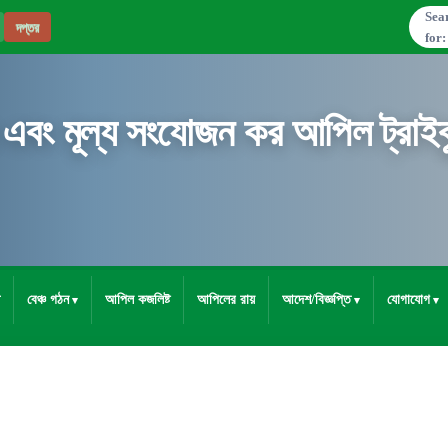
Sea
দপ্তর
for:
 এবং মূল্য সংযোজন কর আপিল ট্রাইব্
বেঞ্চ গঠন
আপিল কজলিষ্ট
আপিলের রায়
আদেশ/বিজ্ঞপ্তি
যোগাযোগ