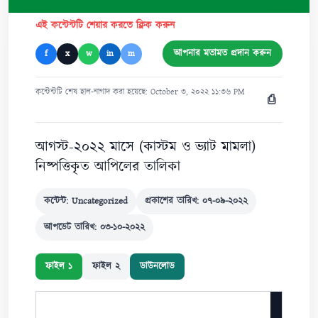
এই কন্টেন্টটি শেয়ার করতে ক্লিক করুন
আপনার মতামত প্রদান করুন
f
x
w
in
m
কন্টেন্টটি শেষ হাল-নাগাদ করা হয়েছে: October ৩, ২০২২ ১১:৩৬ PM
⎙
আগস্ট-২০২২ মাসে (কাস্টম ও ভ্যাট মামলা)
নিষ্পত্তিকৃত আপিলের তালিকা
কন্টেন্ট: Uncategorized
প্রকাশের তারিখ: ০৭-০৯-২০২২
আপডেট তারিখ: ০৩-১০-২০২২
ফাইল ১
ফাইল ২
ডাউনলোড