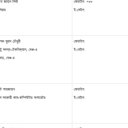
ত জাহান সিথী
মোবাইল: +৮৮
শিয়ার
ই-মেইল:
ম্মদ মুরাদ চৌধুরী
মোবাইল:
টু সদস্য-টেকনিক্যাল, বেঞ্চ-৪
ই-মেইল:
ার, বেঞ্চ-৪
াট শাহজাহান
মোবাইল:
 সহকারী কাম-কম্পিউটার অপারেটর
ই-মেইল: