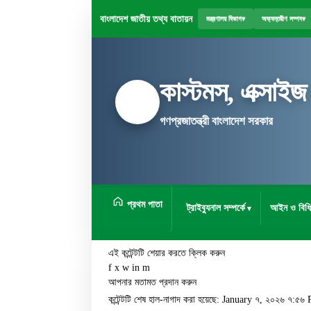
বাংলাদেশ জাতীয় তথ্য বাতায়ন
মন্ত্রণালয় বিভাগ
▾
অভ্যন্তরীণ সম্পদ
▾
কাস্টমস, এক্সাইজ
গণপ্রজাতন্ত্রী বাংলাদেশ সরকার
প্রথম পাতা
ট্রাইব্যুনাল সম্পর্কে
আইন ও বিধি
এই কন্টেন্টটি শেয়ার করতে ক্লিক করুন
f
x
w
in
m
আপনার মতামত প্রদান করুন
কন্টেন্টটি শেষ হাল-নাগাদ করা হয়েছে: January ৭, ২০২৬ ৭:৫৬