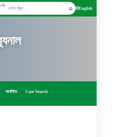
rch
⌕
🌐
English
যুনাল
আর্কাইভ
Case Search