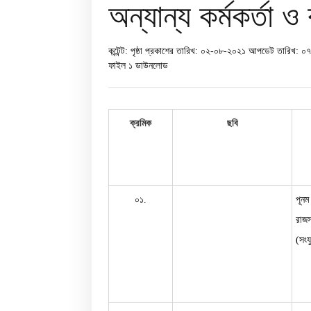
অন্যান্য কর্মকর্তা ও 
কন্টেন্ট: পৃষ্ঠা
প্রকাশের তারিখ: ০২-০৮-২০২১
আপডেট তারিখ: ০
ফাইল ১
ডাউনলোড
ক্রমিক
ছবি
০১.
পূনম
রাজস্
(সংয