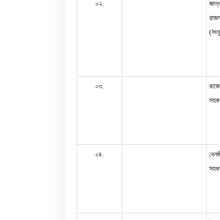
০২.
জান্
রাজস্
(সংয
০৩.
রাজে
সহকা
০৪.
বেন
সহকা