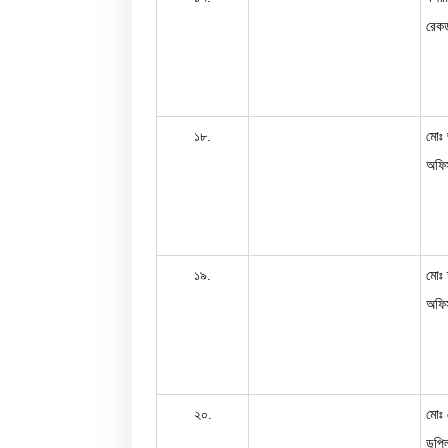
রেকর
১৮.
মোঃ
অফিস
১৯.
মোঃ 
অফিস
২০.
মোঃ
ডুপ্