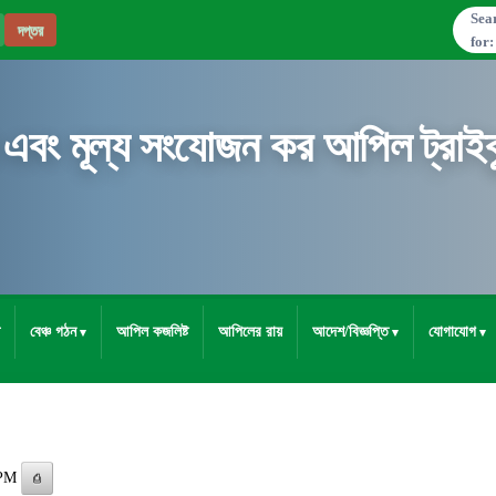
Sea
দপ্তর
for:
 এবং মূল্য সংযোজন কর আপিল ট্রাইব্
বেঞ্চ গঠন
আপিল কজলিষ্ট
আপিলের রায়
আদেশ/বিজ্ঞপ্তি
যোগাযোগ
 PM
⎙