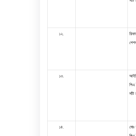
সাঁট
১২.
রিফ
পেশক
১৩.
আইর
পিএ 
সাঁট
১৪.
মোঃ 
পিএ 