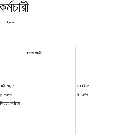
কর্মচারী
৭-০১-২০২৬
নাম ও পদবী
 রানী মহন্ত
মোবাইল:
ব কর্মকর্তা
ই-মেইল:
ুক্তিতে কর্মরত)