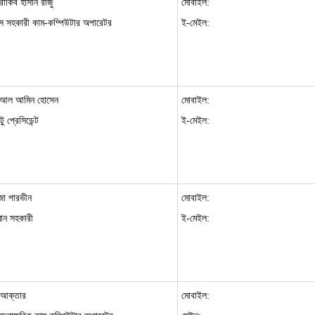
রাকিব হাসান রাজু
মোবাইল:
 সহকারী কাম-কম্পিউটার অপারেটর
ই-মেইল:
 আল আমিন হোসেন
মোবাইল:
ু প্রেসিডেন্ট
ই-মেইল:
জা পারভীন
মোবাইল:
মান সহকারী
ই-মেইল:
 আক্তার
মোবাইল: