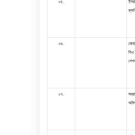
০৫.
ইসরা
ক্যা
০৬.
মোহা
পিএ 
পেশক
০৭.
সম্র
অফিস