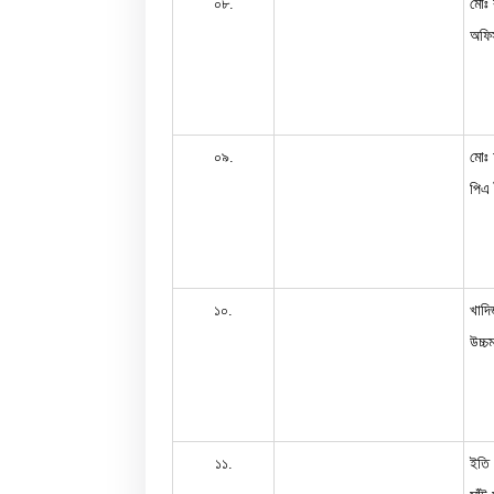
০৮.
মোঃ 
অফিস
০৯.
মোঃ
পিএ ট
১০.
খাদি
উচ্চ
১১.
ইতি