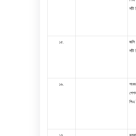
সাঁট
১৫.
জলি 
সাঁট
১৬.
শংকর
পেশক
পিএ 
১৭.
বলরা