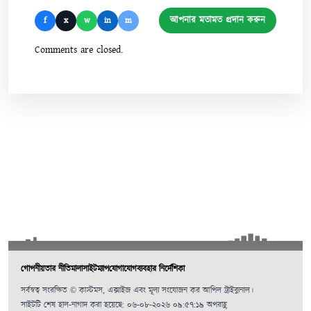
আপনার মতামত প্রদান করুন
f
x
w
in
m
Comments are closed.
গোপনীয়তার নীতিমালা
সাইটম্যাপ
যোগাযোগ
ব্যবহার নির্দেশিকা
সর্বস্বত্ব সংরক্ষিত © কাস্টমস, এক্সাইজ এবং মূল্য সংযোজন কর আপিল ট্রাইব্যুনাল।
সাইটটি শেষ হাল-নাগাদ করা হয়েছে: ০৬-০৮-২০২৬ ০৯:৫৭:১৯ অপরাহ্ণ