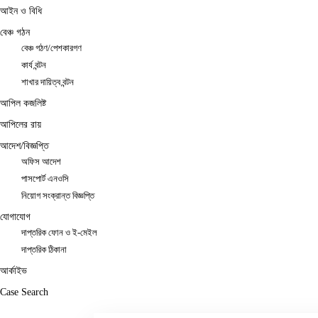
আইন ও বিধি
বেঞ্চ গঠন
বেঞ্চ গঠণ/পেশকারগণ
কার্য বন্টন
শাখার দায়িত্ব বন্টন
আপিল কজলিষ্ট
আপিলের রায়
আদেশ/বিজ্ঞপ্তি
অফিস আদেশ
পাসপোর্ট এনওসি
নিয়োগ সংক্রান্ত বিজ্ঞপ্তি
যোগাযোগ
দাপ্তরিক ফোন ও ই-মেইল
দাপ্তরিক ঠিকানা
আর্কাইভ
Case Search