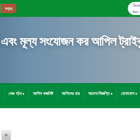
Sea
দপ্তর
for:
 এবং মূল্য সংযোজন কর আপিল ট্রাইব্
বেঞ্চ গঠন
আপিল কজলিষ্ট
আপিলের রায়
আদেশ/বিজ্ঞপ্তি
যোগাযোগ
M
⎙