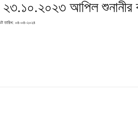
২৩.১০.২০২৩ আপিল শুনানীর 
ট তারিখ: ০৪-০৪-২০২৪