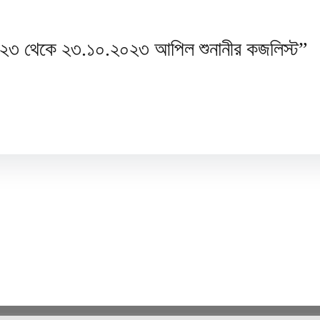
৩ থেকে ২৩.১০.২০২৩ আপিল শুনানীর কজলিস্ট”