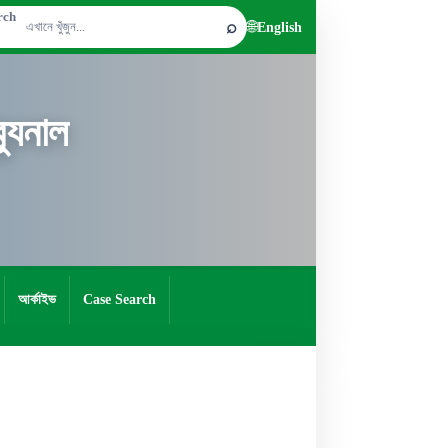
rch
⌕
🌐
English
যুনাল
আর্কাইভ
Case Search