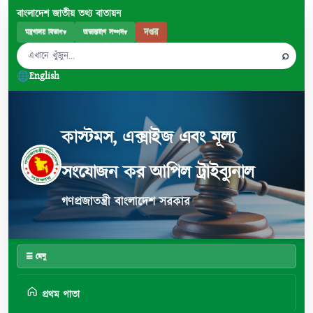
বাংলাদেশ জাতীয় তথ্য বাতায়ন
দপ্তর
মন্ত্রণালয় বিভাগ
▾
অভ্যন্তরীণ সম্পদ
▾
⌕
English
কাস্টমস, এক্সাইজ এবং মূল্য
সংযোজন কর আপিল ট্রাইব্যুনাল
গণপ্রজাতন্ত্রী বাংলাদেশ সরকার
☰ মেনু
প্রথম পাতা