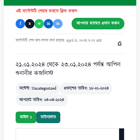
এই কন্টেন্টটি শেয়ার করতে ক্লিক করুন
আপনার মতামত প্রদান করুন
f
x
w
in
m
কন্টেন্টটি শেষ হাল-নাগাদ করা হয়েছে: April ৪, ২০২৪ ৬:২২ AM
⎙
২১.০১.২০২৪ থেকে ২৩.০১.২০২৪ পর্যন্ত আপিল
শুনানীর কজলিস্ট
কন্টেন্ট: Uncategorized
প্রকাশের তারিখ: ১৮-০১-২০২৪
আপডেট তারিখ: ০৪-০৪-২০২৪
ফাইল ১
ডাউনলোড