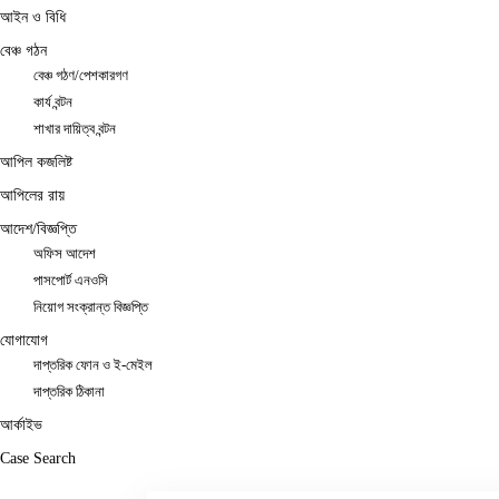
আইন ও বিধি
বেঞ্চ গঠন
বেঞ্চ গঠণ/পেশকারগণ
কার্য বন্টন
শাখার দায়িত্ব বন্টন
আপিল কজলিষ্ট
আপিলের রায়
আদেশ/বিজ্ঞপ্তি
অফিস আদেশ
পাসপোর্ট এনওসি
নিয়োগ সংক্রান্ত বিজ্ঞপ্তি
যোগাযোগ
দাপ্তরিক ফোন ও ই-মেইল
দাপ্তরিক ঠিকানা
আর্কাইভ
Case Search