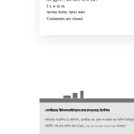
f
x
w
in
m
আপনার মতামত প্রদান করুন
Comments are closed.
গোপনীয়তার নীতিমালা
সাইটম্যাপ
যোগাযোগ
ব্যবহার নির্দেশিকা
সর্বস্বত্ব সংরক্ষিত © কাস্টমস, এক্সাইজ এবং মূল্য সংযোজন কর আপিল ট্রাইব্য
সাইটটি শেষ হাল-নাগাদ করা হয়েছে: ০৬-০৮-২০২৬ ০৯:৫৭:১৯ অপরাহ্ণ