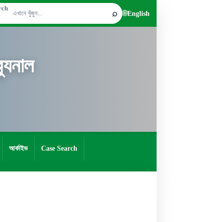
rch
⌕
🌐
English
যুনাল
আর্কাইভ
Case Search