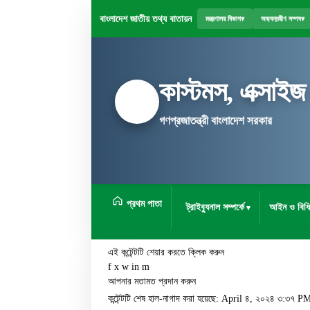
বাংলাদেশ জাতীয় তথ্য বাতায়ন
মন্ত্রণালয় বিভাগ
▾
অভ্যন্তরীণ সম্পদ
▾
কাস্টমস, এক্সাইজ
গণপ্রজাতন্ত্রী বাংলাদেশ সরকার
প্রথম পাতা
ট্রাইব্যুনাল সম্পর্কে
আইন ও বিধি
এই কন্টেন্টটি শেয়ার করতে ক্লিক করুন
f
x
w
in
m
আপনার মতামত প্রদান করুন
কন্টেন্টটি শেষ হাল-নাগাদ করা হয়েছে: April ৪, ২০২৪ ৩:৩৭ P