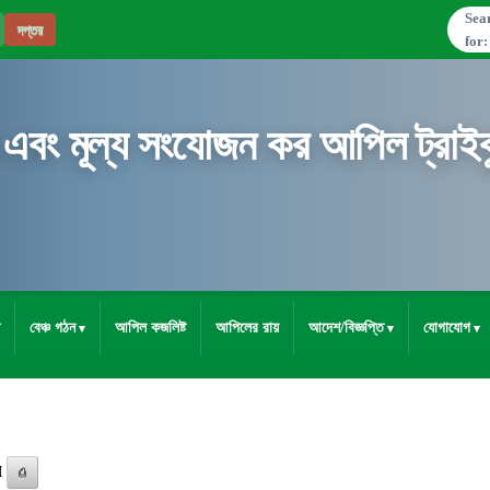
Sea
দপ্তর
for:
 এবং মূল্য সংযোজন কর আপিল ট্রাইব্
বেঞ্চ গঠন
আপিল কজলিষ্ট
আপিলের রায়
আদেশ/বিজ্ঞপ্তি
যোগাযোগ
M
⎙