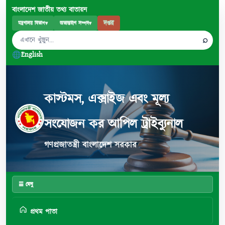
বাংলাদেশ জাতীয় তথ্য বাতায়ন
দপ্তর
মন্ত্রণালয় বিভাগ
▾
অভ্যন্তরীণ সম্পদ
▾
⌕
English
কাস্টমস, এক্সাইজ এবং মূল্য
সংযোজন কর আপিল ট্রাইব্যুনাল
গণপ্রজাতন্ত্রী বাংলাদেশ সরকার
☰ মেনু
প্রথম পাতা