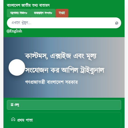
বাংলাদেশ জাতীয় তথ্য বাতায়ন
দপ্তর
মন্ত্রণালয় বিভাগ
▾
অভ্যন্তরীণ সম্পদ
▾
⌕
🌐
English
কাস্টমস, এক্সাইজ এবং মূল্য
সংযোজন কর আপিল ট্রাইব্যুনাল
গণপ্রজাতন্ত্রী বাংলাদেশ সরকার
☰ মেনু
প্রথম পাতা