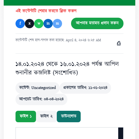
এই কন্টেন্টটি শেয়ার করতে ক্লিক করুন
আপনার মতামত প্রদান করুন
f
x
w
in
m
কন্টেন্টটি শেষ হাল-নাগাদ করা হয়েছে: April ৪, ২০২৪ ৬:২৫ AM
⎙
১৪.০১.২০২৪ থেকে ১৬.০১.২০২৪ পর্যন্ত আপিল
শুনানীর কজলিষ্ট (সংশোধিত)
কন্টেন্ট: Uncategorized
প্রকাশের তারিখ: ১১-০১-২০২৪
আপডেট তারিখ: ০৪-০৪-২০২৪
ফাইল ১
ফাইল ২
ডাউনলোড