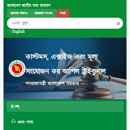
বাংলাদেশ জাতীয় তথ্য বাতায়ন
দপ্তর
মন্ত্রণালয় বিভাগ
▾
অভ্যন্তরীণ সম্পদ
▾
⌕
English
কাস্টমস, এক্সাইজ এবং মূল্য
সংযোজন কর আপিল ট্রাইব্যুনাল
গণপ্রজাতন্ত্রী বাংলাদেশ সরকার
☰ মেনু
প্রথম পাতা