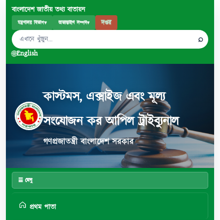
বাংলাদেশ জাতীয় তথ্য বাতায়ন
দপ্তর
মন্ত্রণালয় বিভাগ
▾
অভ্যন্তরীণ সম্পদ
▾
⌕
🌐
English
কাস্টমস, এক্সাইজ এবং মূল্য
সংযোজন কর আপিল ট্রাইব্যুনাল
গণপ্রজাতন্ত্রী বাংলাদেশ সরকার
☰ মেনু
প্রথম পাতা