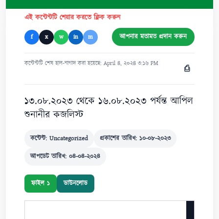
এই কন্টেন্টটি শেয়ার করতে ক্লিক করুন
আপনার মতামত প্রদান করুন
f
x
w
in
m
কন্টেন্টটি শেষ হাল-নাগাদ করা হয়েছে: April ৪, ২০২৪ ৩:১৬ PM
⎙
১৩.০৮.২০২৩ থেকে ১৬.০৮.২০২৩ পর্যন্ত আপিল
শুনানীর কজলিস্ট
কন্টেন্ট: Uncategorized
প্রকাশের তারিখ: ১০-০৮-২০২৩
আপডেট তারিখ: ০৪-০৪-২০২৪
ফাইল ১
ডাউনলোড