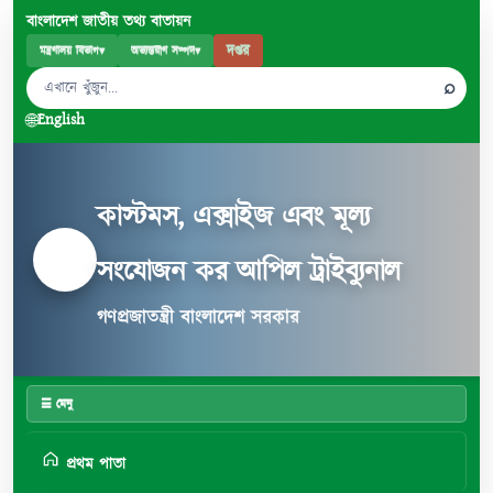
বাংলাদেশ জাতীয় তথ্য বাতায়ন
দপ্তর
মন্ত্রণালয় বিভাগ
▾
অভ্যন্তরীণ সম্পদ
▾
⌕
🌐
English
কাস্টমস, এক্সাইজ এবং মূল্য
সংযোজন কর আপিল ট্রাইব্যুনাল
গণপ্রজাতন্ত্রী বাংলাদেশ সরকার
☰ মেনু
প্রথম পাতা