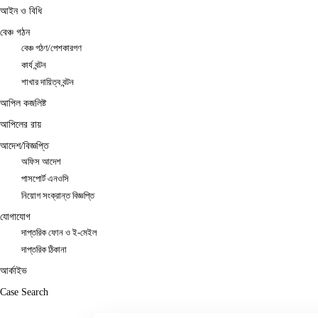
আইন ও বিধি
বেঞ্চ গঠন
বেঞ্চ গঠণ/পেশকারগণ
কার্য বন্টন
শাখার দায়িত্ব বন্টন
আপিল কজলিষ্ট
আপিলের রায়
আদেশ/বিজ্ঞপ্তি
অফিস আদেশ
পাসপোর্ট এনওসি
নিয়োগ সংক্রান্ত বিজ্ঞপ্তি
যোগাযোগ
দাপ্তরিক ফোন ও ই-মেইল
দাপ্তরিক ঠিকানা
আর্কাইভ
Case Search