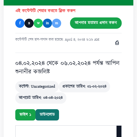
এই কন্টেন্টটি শেয়ার করতে ক্লিক করুন
আপনার মতামত প্রদান করুন
f
x
w
in
m
কন্টেন্টটি শেষ হাল-নাগাদ করা হয়েছে: April ৪, ২০২৪ ৬:১৬ AM
⎙
০৪.০২.২০২৪ থেকে ০৬.০২.২০২৪ পর্যন্ত আপিল
শুনানীর কজলিষ্ট
কন্টেন্ট: Uncategorized
প্রকাশের তারিখ: ০১-০২-২০২৪
আপডেট তারিখ: ০৪-০৪-২০২৪
ফাইল ১
ডাউনলোড