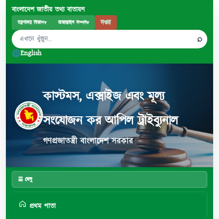
বাংলাদেশ জাতীয় তথ্য বাতায়ন
দপ্তর
মন্ত্রণালয় বিভাগ
▾
অভ্যন্তরীণ সম্পদ
▾
⌕
English
কাস্টমস, এক্সাইজ এবং মূল্য
সংযোজন কর আপিল ট্রাইব্যুনাল
গণপ্রজাতন্ত্রী বাংলাদেশ সরকার
☰ মেনু
প্রথম পাতা