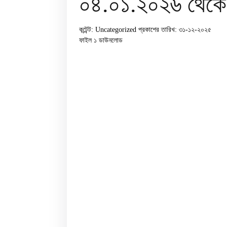
০৪.০১.২০২৬ থেকে ০
কন্টেন্ট: Uncategorized
প্রকাশের তারিখ: ৩১-১২-২০২৫
ফাইল ১
ডাউনলোড