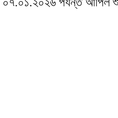
৭.০১.২০২৬ পর্যন্ত আপিল শুন