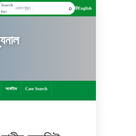
Search
⌕
🌐
English
for:
যুনাল
আর্কাইভ
Case Search