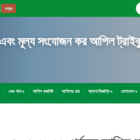
দপ্তর
 এবং মূল্য সংযোজন কর আপিল ট্রাইব্
বেঞ্চ গঠন
আপিল কজলিষ্ট
আপিলের রায়
আদেশ/বিজ্ঞপ্তি
যোগাযোগ