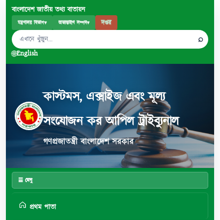
বাংলাদেশ জাতীয় তথ্য বাতায়ন
দপ্তর
মন্ত্রণালয় বিভাগ
▾
অভ্যন্তরীণ সম্পদ
▾
⌕
🌐
English
কাস্টমস, এক্সাইজ এবং মূল্য
সংযোজন কর আপিল ট্রাইব্যুনাল
গণপ্রজাতন্ত্রী বাংলাদেশ সরকার
☰ মেনু
প্রথম পাতা