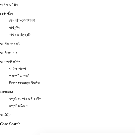
আইন ও বিধি
বেঞ্চ গঠন
বেঞ্চ গঠণ/পেশকারগণ
কার্য বন্টন
শাখার দায়িত্ব বন্টন
আপিল কজলিষ্ট
আপিলের রায়
আদেশ/বিজ্ঞপ্তি
অফিস আদেশ
পাসপোর্ট এনওসি
নিয়োগ সংক্রান্ত বিজ্ঞপ্তি
যোগাযোগ
দাপ্তরিক ফোন ও ই-মেইল
দাপ্তরিক ঠিকানা
আর্কাইভ
Case Search