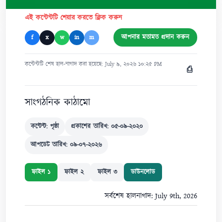
এই কন্টেন্টটি শেয়ার করতে ক্লিক করুন
আপনার মতামত প্রদান করুন
f
x
w
in
m
কন্টেন্টটি শেষ হাল-নাগাদ করা হয়েছে: July ৯, ২০২৬ ১০:২৫ PM
⎙
সাংগঠনিক কাঠামো
কন্টেন্ট: পৃষ্ঠা
প্রকাশের তারিখ: ০৫-০৯-২০২০
আপডেট তারিখ: ০৯-০৭-২০২৬
ফাইল ১
ফাইল ২
ফাইল ৩
ডাউনলোড
সর্বশেষ হালনাগাদ: July 9th, 2026