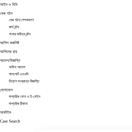
আইন ও বিধি
বেঞ্চ গঠন
বেঞ্চ গঠণ/পেশকারগণ
কার্য বন্টন
শাখার দায়িত্ব বন্টন
আপিল কজলিষ্ট
আপিলের রায়
আদেশ/বিজ্ঞপ্তি
অফিস আদেশ
পাসপোর্ট এনওসি
নিয়োগ সংক্রান্ত বিজ্ঞপ্তি
যোগাযোগ
দাপ্তরিক ফোন ও ই-মেইল
দাপ্তরিক ঠিকানা
আর্কাইভ
Case Search