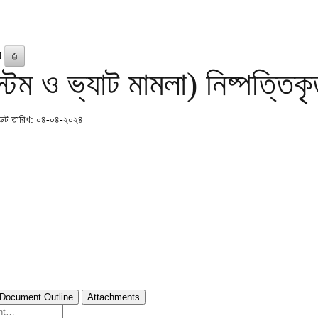
M
⎙
্টম ও ভ্যাট মামলা) নিষ্পত্তি
ট তারিখ: ০৪-০৪-২০২৪