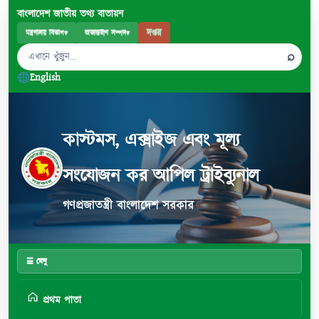
বাংলাদেশ জাতীয় তথ্য বাতায়ন
দপ্তর
মন্ত্রণালয় বিভাগ
▾
অভ্যন্তরীণ সম্পদ
▾
⌕
English
কাস্টমস, এক্সাইজ এবং মূল্য
সংযোজন কর আপিল ট্রাইব্যুনাল
গণপ্রজাতন্ত্রী বাংলাদেশ সরকার
☰ মেনু
প্রথম পাতা