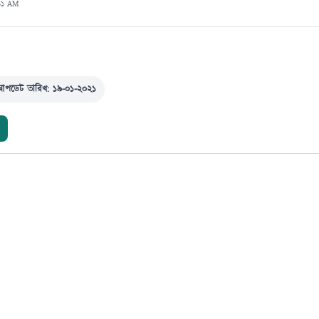
:১১ AM
আপডেট তারিখ: ১৯-০১-২০২১