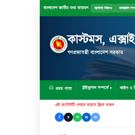
বাংলাদেশ জাতীয় তথ্য বাতায়ন
মন্ত্রণালয় বিভাগ
▾
অভ্যন্তরীণ সম্
কাস্টমস, এক্সা
গণপ্রজাতন্ত্রী বাংলাদেশ সরকার
ট্রাইব্যুনাল সম্পর্কে
আইন ও ব
প্রথম পাতা
এই কন্টেন্টটি শেয়ার করতে ক্লিক করুন
f
x
w
in
m