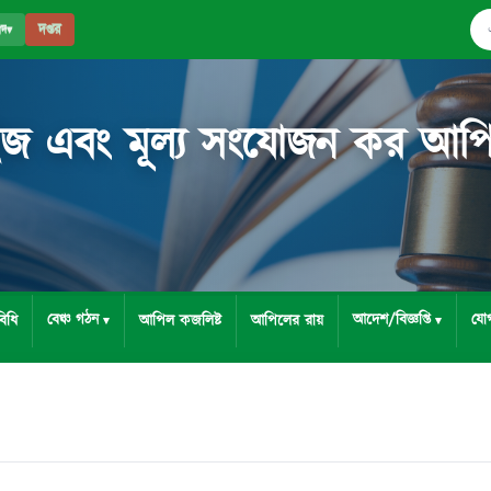
দপ্তর
পদ
▾
ইজ এবং মূল্য সংযোজন কর আপিল ট
বেঞ্চ গঠন
আদেশ/বিজ্ঞপ্তি
যো
িধি
আপিল কজলিষ্ট
আপিলের রায়