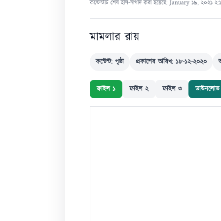
কন্টেন্টটি শেষ হাল-নাগাদ করা হয়েছে: January ১৯, ২০২১ ২
মামলার রায়
কন্টেন্ট: পৃষ্ঠা
প্রকাশের তারিখ: ১৮-১২-২০২০
ফাইল ১
ফাইল ২
ফাইল ৩
ডাউনলোড