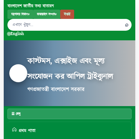
বাংলাদেশ জাতীয় তথ্য বাতায়ন
দপ্তর
মন্ত্রণালয় বিভাগ
▾
অভ্যন্তরীণ সম্পদ
▾
⌕
🌐
English
কাস্টমস, এক্সাইজ এবং মূল্য
সংযোজন কর আপিল ট্রাইব্যুনাল
গণপ্রজাতন্ত্রী বাংলাদেশ সরকার
☰ মেনু
প্রথম পাতা