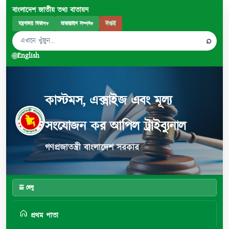
বাংলাদেশ জাতীয় তথ্য বাতায়ন
দপ্তর
মন্ত্রণালয় বিভাগ
▾
অভ্যন্তরীণ সম্পদ
▾
⌕
🌐
English
কাস্টমস, এক্সাইজ এবং মূল্য
সংযোজন কর আপিল ট্রাইব্যুনাল
গণপ্রজাতন্ত্রী বাংলাদেশ সরকার
☰ মেনু
প্রথম পাতা