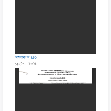
আসবাবপত্র RFQ
কোটেশন বিজ্ঞপ্তি