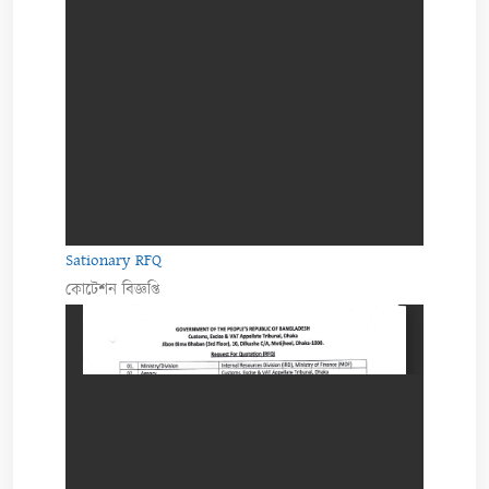
Sationary RFQ
কোটেশন বিজ্ঞপ্তি