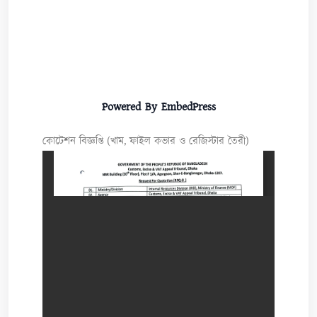
Powered By EmbedPress
কোটেশন বিজ্ঞপ্তি (খাম, ফাইল কভার ও রেজিস্টার তৈরী)