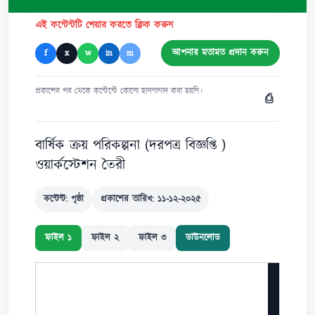
এই কন্টেন্টটি শেয়ার করতে ক্লিক করুন
আপনার মতামত প্রদান করুন
f
x
w
in
m
প্রকাশের পর থেকে কন্টেন্টে কোনো হালনাগাদ করা হয়নি।
⎙
বার্ষিক ক্রয় পরিকল্পনা (দরপত্র বিজ্ঞপ্তি )
ওয়ার্কস্টেশন তৈরী
কন্টেন্ট: পৃষ্ঠা
প্রকাশের তারিখ: ১১-১২-২০২৫
ফাইল ১
ফাইল ২
ফাইল ৩
ডাউনলোড