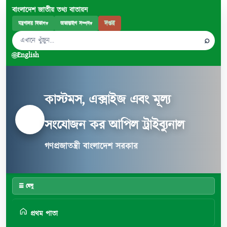
বাংলাদেশ জাতীয় তথ্য বাতায়ন
দপ্তর
মন্ত্রণালয় বিভাগ
▾
অভ্যন্তরীণ সম্পদ
▾
⌕
🌐
English
কাস্টমস, এক্সাইজ এবং মূল্য
সংযোজন কর আপিল ট্রাইব্যুনাল
গণপ্রজাতন্ত্রী বাংলাদেশ সরকার
☰ মেনু
প্রথম পাতা