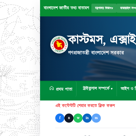
বাংলাদেশ জাতীয় তথ্য বাতায়ন
মন্ত্রণালয় বিভাগ
▾
অভ্যন্তরীণ সম্
কাস্টমস, এক্সা
গণপ্রজাতন্ত্রী বাংলাদেশ সরকার
ট্রাইব্যুনাল সম্পর্কে
আইন ও ব
প্রথম পাতা
এই কন্টেন্টটি শেয়ার করতে ক্লিক করুন
f
x
w
in
m