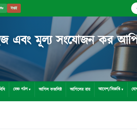
দপ্তর
পদ
▾
ইজ এবং মূল্য সংযোজন কর আপিল ট
বেঞ্চ গঠন
আদেশ/বিজ্ঞপ্তি
যো
িধি
আপিল কজলিষ্ট
আপিলের রায়