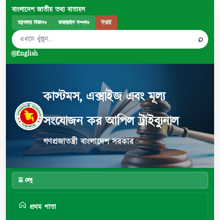
বাংলাদেশ জাতীয় তথ্য বাতায়ন
দপ্তর
মন্ত্রণালয় বিভাগ
▾
অভ্যন্তরীণ সম্পদ
▾
⌕
🌐
English
কাস্টমস, এক্সাইজ এবং মূল্য
সংযোজন কর আপিল ট্রাইব্যুনাল
গণপ্রজাতন্ত্রী বাংলাদেশ সরকার
☰ মেনু
প্রথম পাতা