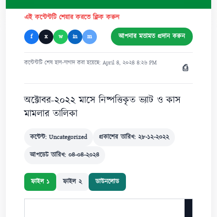
এই কন্টেন্টটি শেয়ার করতে ক্লিক করুন
আপনার মতামত প্রদান করুন
f
x
w
in
m
কন্টেন্টটি শেষ হাল-নাগাদ করা হয়েছে: April ৪, ২০২৪ ৪:২৬ PM
⎙
অক্টোবর-২০২২ মাসে নিষ্পত্তিকৃত ভ্যাট ও কাস
মামলার তালিকা
কন্টেন্ট: Uncategorized
প্রকাশের তারিখ: ২৮-১২-২০২২
আপডেট তারিখ: ০৪-০৪-২০২৪
ফাইল ১
ফাইল ২
ডাউনলোড