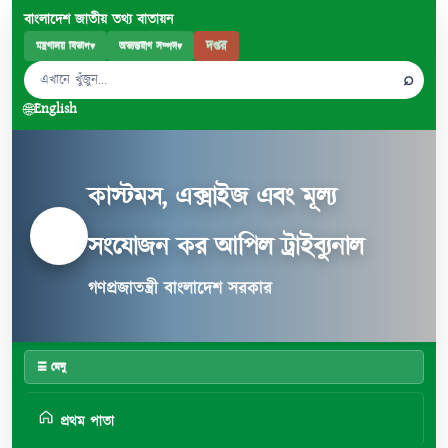
বাংলাদেশ জাতীয় তথ্য বাতায়ন
দপ্তর
মন্ত্রণালয় বিভাগ
▾
অভ্যন্তরীণ সম্পদ
▾
⌕
🌐
English
কাস্টমস, এক্সাইজ এবং মূল্য
সংযোজন কর আপিল ট্রাইব্যুনাল
গণপ্রজাতন্ত্রী বাংলাদেশ সরকার
☰ মেনু
প্রথম পাতা