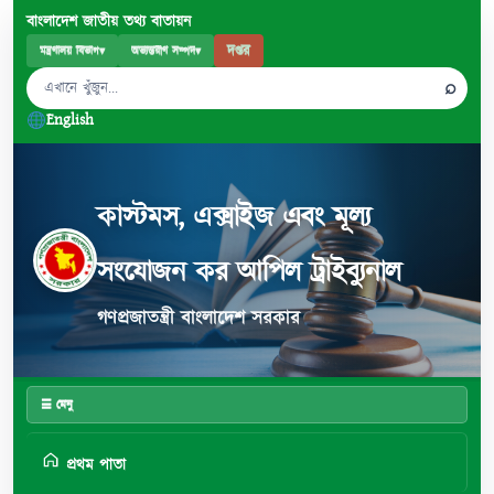
বাংলাদেশ জাতীয় তথ্য বাতায়ন
দপ্তর
মন্ত্রণালয় বিভাগ
▾
অভ্যন্তরীণ সম্পদ
▾
⌕
English
কাস্টমস, এক্সাইজ এবং মূল্য
সংযোজন কর আপিল ট্রাইব্যুনাল
গণপ্রজাতন্ত্রী বাংলাদেশ সরকার
☰ মেনু
প্রথম পাতা