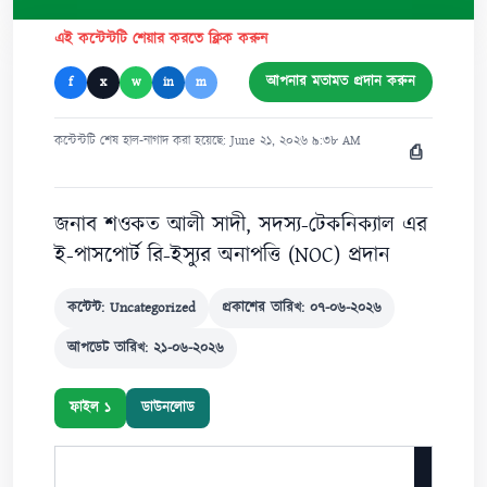
এই কন্টেন্টটি শেয়ার করতে ক্লিক করুন
আপনার মতামত প্রদান করুন
f
x
w
in
m
কন্টেন্টটি শেষ হাল-নাগাদ করা হয়েছে: June ২১, ২০২৬ ৯:৩৮ AM
⎙
জনাব শওকত আলী সাদী, সদস্য-টেকনিক্যাল এর
ই-পাসপোর্ট রি-ইস্যুর অনাপত্তি (NOC) প্রদান
কন্টেন্ট: Uncategorized
প্রকাশের তারিখ: ০৭-০৬-২০২৬
আপডেট তারিখ: ২১-০৬-২০২৬
ফাইল ১
ডাউনলোড