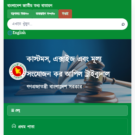
বাংলাদেশ জাতীয় তথ্য বাতায়ন
দপ্তর
মন্ত্রণালয় বিভাগ
▾
অভ্যন্তরীণ সম্পদ
▾
⌕
English
কাস্টমস, এক্সাইজ এবং মূল্য
সংযোজন কর আপিল ট্রাইব্যুনাল
গণপ্রজাতন্ত্রী বাংলাদেশ সরকার
☰ মেনু
প্রথম পাতা