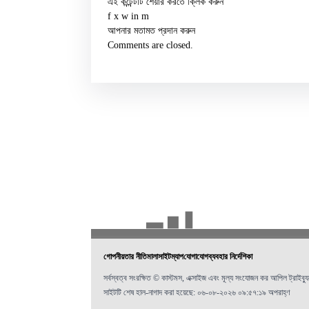
এই কন্টেন্টটি শেয়ার করতে ক্লিক করুন
f
x
w
in
m
আপনার মতামত প্রদান করুন
Comments are closed.
গোপনীয়তার নীতিমালা
সাইটম্যাপ
যোগাযোগ
ব্যবহার নির্দেশিকা
সর্বস্বত্ব সংরক্ষিত © কাস্টমস, এক্সাইজ এবং মূল্য সংযোজন কর আপিল ট্রাইব্য
সাইটটি শেষ হাল-নাগাদ করা হয়েছে: ০৬-০৮-২০২৬ ০৯:৫৭:১৯ অপরাহ্ণ