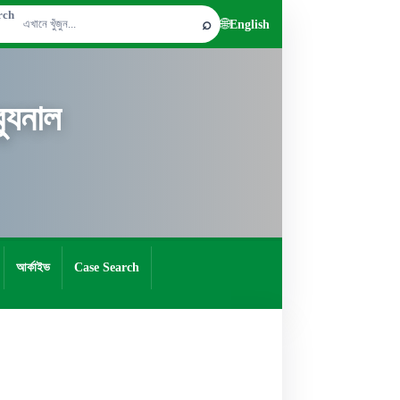
rch
⌕
🌐
English
যুনাল
আর্কাইভ
Case Search