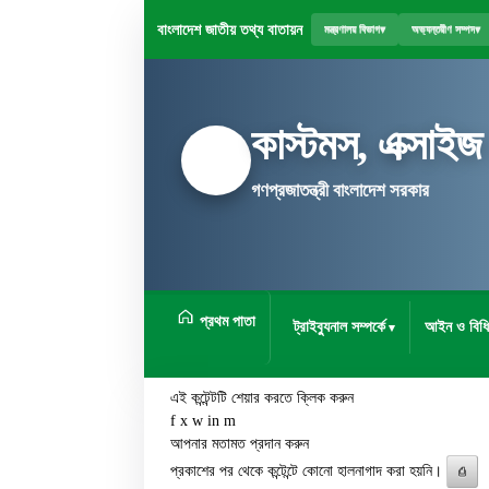
বাংলাদেশ জাতীয় তথ্য বাতায়ন
মন্ত্রণালয় বিভাগ
▾
অভ্যন্তরীণ সম্পদ
▾
কাস্টমস, এক্সাইজ
গণপ্রজাতন্ত্রী বাংলাদেশ সরকার
প্রথম পাতা
ট্রাইব্যুনাল সম্পর্কে
আইন ও বিধি
এই কন্টেন্টটি শেয়ার করতে ক্লিক করুন
f
x
w
in
m
আপনার মতামত প্রদান করুন
প্রকাশের পর থেকে কন্টেন্টে কোনো হালনাগাদ করা হয়নি।
⎙