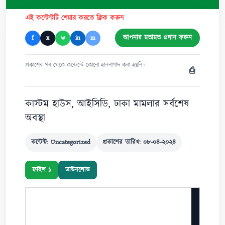
এই কন্টেন্টটি শেয়ার করতে ক্লিক করুন
আপনার মতামত প্রদান করুন
f
x
w
in
m
প্রকাশের পর থেকে কন্টেন্টে কোনো হালনাগাদ করা হয়নি।
⎙
কাস্টম হাউস, আইসিডি, ঢাকা মামলার সর্বশেষ
অবস্থা
কন্টেন্ট: Uncategorized
প্রকাশের তারিখ: ০৮-০৪-২০২৪
ফাইল ১
ডাউনলোড