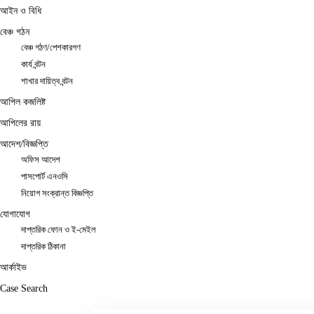
আইন ও বিধি
বেঞ্চ গঠন
বেঞ্চ গঠণ/পেশকারগণ
কার্য বন্টন
শাখার দায়িত্ব বন্টন
আপিল কজলিষ্ট
আপিলের রায়
আদেশ/বিজ্ঞপ্তি
অফিস আদেশ
পাসপোর্ট এনওসি
নিয়োগ সংক্রান্ত বিজ্ঞপ্তি
যোগাযোগ
দাপ্তরিক ফোন ও ই-মেইল
দাপ্তরিক ঠিকানা
আর্কাইভ
Case Search