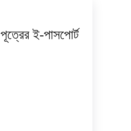
পূত্রের ই-পাসপোর্ট