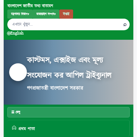
বাংলাদেশ জাতীয় তথ্য বাতায়ন
দপ্তর
মন্ত্রণালয় বিভাগ
▾
অভ্যন্তরীণ সম্পদ
▾
⌕
🌐
English
কাস্টমস, এক্সাইজ এবং মূল্য
সংযোজন কর আপিল ট্রাইব্যুনাল
গণপ্রজাতন্ত্রী বাংলাদেশ সরকার
☰ মেনু
প্রথম পাতা