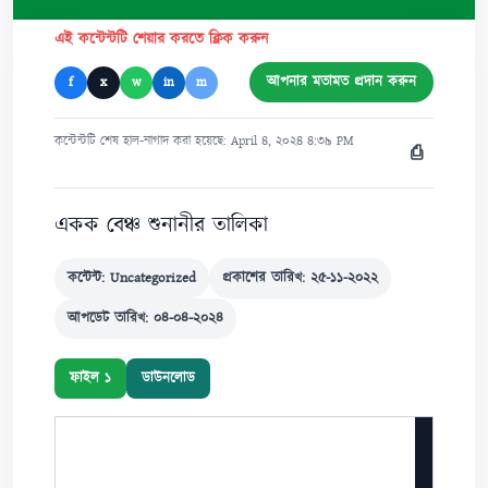
এই কন্টেন্টটি শেয়ার করতে ক্লিক করুন
আপনার মতামত প্রদান করুন
f
x
w
in
m
কন্টেন্টটি শেষ হাল-নাগাদ করা হয়েছে: April ৪, ২০২৪ ৪:৩৯ PM
⎙
একক বেঞ্চ শুনানীর তালিকা
কন্টেন্ট: Uncategorized
প্রকাশের তারিখ: ২৫-১১-২০২২
আপডেট তারিখ: ০৪-০৪-২০২৪
ফাইল ১
ডাউনলোড