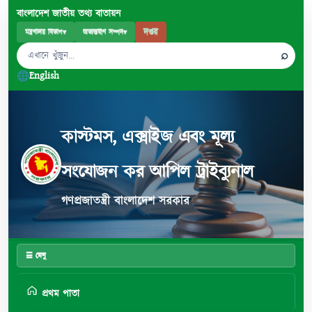
বাংলাদেশ জাতীয় তথ্য বাতায়ন
দপ্তর
মন্ত্রণালয় বিভাগ
▾
অভ্যন্তরীণ সম্পদ
▾
⌕
English
কাস্টমস, এক্সাইজ এবং মূল্য
সংযোজন কর আপিল ট্রাইব্যুনাল
গণপ্রজাতন্ত্রী বাংলাদেশ সরকার
☰ মেনু
প্রথম পাতা