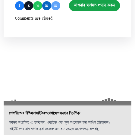
আপনার মতামত প্রদান করুন
f
x
w
in
m
Comments are closed.
গোপনীয়তার নীতিমালা
সাইটম্যাপ
যোগাযোগ
ব্যবহার নির্দেশিকা
সর্বস্বত্ব সংরক্ষিত © কাস্টমস, এক্সাইজ এবং মূল্য সংযোজন কর আপিল ট্রাইব্যুনাল।
সাইটটি শেষ হাল-নাগাদ করা হয়েছে: ০৬-০৮-২০২৬ ০৯:৫৭:১৯ অপরাহ্ণ