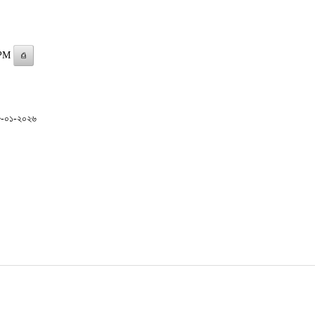
 PM
⎙
৮-০১-২০২৬