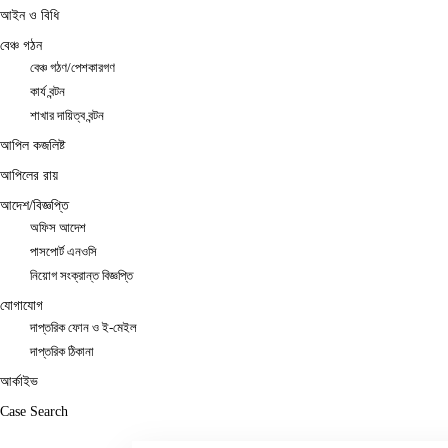
আইন ও বিধি
বেঞ্চ গঠন
বেঞ্চ গঠণ/পেশকারগণ
কার্য বন্টন
শাখার দায়িত্ব বন্টন
আপিল কজলিষ্ট
আপিলের রায়
আদেশ/বিজ্ঞপ্তি
অফিস আদেশ
পাসপোর্ট এনওসি
নিয়োগ সংক্রান্ত বিজ্ঞপ্তি
যোগাযোগ
দাপ্তরিক ফোন ও ই-মেইল
দাপ্তরিক ঠিকানা
আর্কাইভ
Case Search