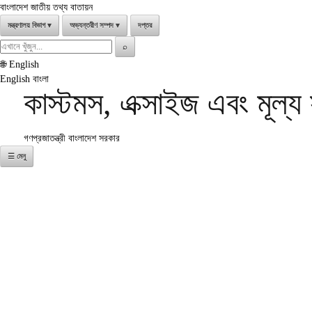
বাংলাদেশ জাতীয় তথ্য বাতায়ন
মন্ত্রণালয় বিভাগ
▾
অভ্যন্তরীণ সম্পদ
▾
দপ্তর
Search
⌕
for:
🌐
English
English
বাংলা
কাস্টমস, এক্সাইজ এবং মূল্
গণপ্রজাতন্ত্রী বাংলাদেশ সরকার
☰ মেনু