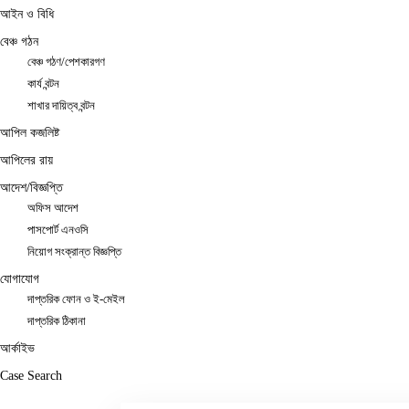
আইন ও বিধি
বেঞ্চ গঠন
বেঞ্চ গঠণ/পেশকারগণ
কার্য বন্টন
শাখার দায়িত্ব বন্টন
আপিল কজলিষ্ট
আপিলের রায়
আদেশ/বিজ্ঞপ্তি
অফিস আদেশ
পাসপোর্ট এনওসি
নিয়োগ সংক্রান্ত বিজ্ঞপ্তি
যোগাযোগ
দাপ্তরিক ফোন ও ই-মেইল
দাপ্তরিক ঠিকানা
আর্কাইভ
Case Search