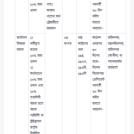
১০% জমা
খাত/
পরবর্তী
প্রদান
অন্যান্য
৬০ দিন
খাতের অর্থ
বর্ধিত
ট্রেজারীতে
করতে
জমাদান
পারবেন।
কাস্টমস
১)
০৪
শুল্ক
আদেশ
কমিশনার,
বিষয়ক
দাবীকৃত
বৎসর
আইনের
প্রদানের
মহাপরিচালক,
মামলা
করের
ধারা
৯০
কমিশনার
১০% জমা
১৯৪,
দিনের
(আপীল) বা
প্রদান
১৯৬এ,
মধ্যে।
সমপদমর্যার
২)
১৯৬বি,
বিশেষ
কর্মকর্তা
অর্থদন্ডের
১৯৬সি
বিবেচনায়
১০% জমা
প্রেসিডেন্ট
প্রদান এবং
পরবর্তী
১০%
৬০ দিন
তফশিলী
বর্ধিত
ব্যাংক হতে
করতে
ব্যাংক
পারবেন।
গ্যারিান্টি বা
ট্রাইব্যুনাল
কর্তৃক
নির্ধারিত