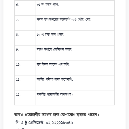
6.
০১ নং ফরম পূরণ;
7.
সকল কাগজপত্রের ফটোকপি -০৫ (পাঁচ) সেট;
8.
১০ % টাকা জমা প্রদান;
9.
কারণ দর্শানো নোটিশের জবাব;
10.
মুল বিচার আদেশ এর কপি;
11.
জাতীয় পরিচয়পত্রের ফটোকপি;
12.
যাবতীয় প্রয়োজনীয় কাগজপত্র।
আরও প্রয়োজনীয় তথ্যের জন্য যোগাযোগ করতে পারেন।
পি এ টু প্রেসিডেন্ট, ০২-২২২২১৮০৫৯