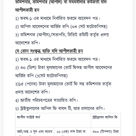
কমিশনার, কমিশনার (আপীল) বা সমমর্যাদার কর্মকর্তা যদি
আপীলকারী হন
1) ফরম-১ এর মাধ্যমে নির্ধারিত ফরমে আবেদন পত্র।
2) আপিল আবেদনের আর্জির কপি (০৩ সেট ফটোকপিসহ)
3) কমিশনার (আপীল)/সভাপতি, রিভিউ কমিটি কর্তৃক প্রদত্ত
আদেশের কপি।
যে কোন সংক্ষুব্ধ ব্যক্তি যদি আপীলকারী হন
1) ফরম-১ এর মাধ্যমে নির্ধারিত ফরমে আবেদন পত্র।
2) ৩০ (ত্রিশ) টাকা মূল্যমানের কোর্ট ফিসহ আপীল আবেদনের
আর্জির কপি (3সেট ফটোকপিসহ)
3)১৫ (পনের) টাকা মূল্যমানের কোর্ট ফি সহ কমিশনার কর্তৃক
প্রদত্ত আদেশের কপি।
4) জাতীয় পরিচয়পত্রের সত্যায়িত কপি।
5) ট্রাইব্যুনালের আপিল ফি বাবদ টি, আর চালানের কপি।
আপীল সংশ্লিষ্ট অর্থ
ট্রাইব্যুনাল আপিল ফি
ভ্যাট/শুল্ক ও সুদ এবং দন্ডের
০১ (এক) লক্ষ টাকা বা
৩০০ (তিনশত) টাকা