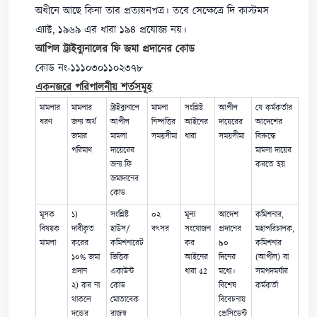
অধীনে আছে কিনা তার প্রত্যয়নপত্র। তবে সেক্ষেত্রে দি কাস্টমস
এ্যাক্ট, ১৯৬৯ এর ধারা ১৯৪ প্রযোজ্য নয়।
আপিল ট্রাইব্যুনালের ফি জমা প্রদানের কোড
কোড নং-১১১০৩০১১০২৩৭৮
একনজরে পরিপালনীয় শর্তসমূহ
মামলার
মামলার
ট্রাইব্যুনালে
মামলা
সংশ্লিষ্ট
আপীল
যে কর্মকর্তার
ধরণ
জন্য অর্থ
আপীল
নিষ্পত্তির
আইনের
দায়েরের
আদেশের
জমার
মামলা
সময়সীমা
ধারা
সময়সীমা
বিরুদ্ধে
পরিমাণ
দায়েরের
মামলা দায়ের
জন্য ফি
করতে হয়
জমাদানের
কোড
মূসক
১)
সংশ্লিষ্ট
০২
মূল্য
আদেশ
কমিশনার,
বিষয়ক
দাবীকৃত
হাউস/
বৎসর
সংযোজন
প্রদানের
মহাপরিচালক,
মামলা
করের
কমিশনারেট
কর
৯০
কমিশনার
১০% জমা
ভিত্তিক
আইনের
দিনের
(আপীল) বা
প্রদান
একাউন্ট
ধারা 42
মধ্যে।
সমপদমর্যার
২) কর না
কোড
বিশেষ
কর্মকর্তা
থাকলে
মোতাবেক
বিবেচনায়
দন্ডের
রাজস্ব
প্রেসিডেন্ট