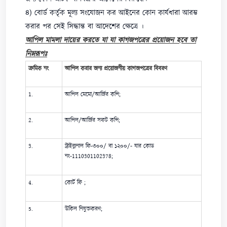
৪) বোর্ড কর্তৃক মূল্য সংযোজন কর আইনের কোন কার্যধারা আরম্ভ
করার পর সেই সিদ্ধান্ত বা আদেশের ক্ষেত্রে ।
আপিল মামলা দায়ের করতে যা যা কাগজপত্রের প্রয়োজন হবে তা
নিম্নরূপঃ
ক্রমিক নং
আপিল করার জন্য প্রয়োজনীয় কাগজপত্রের বিবরণ
1.
আপিল মেমো/আর্জির কপি;
2.
আপিল/আর্জির সফট কপি;
3.
ট্রাইব্যুনাল ফি-৩০০/ বা ১২০০/- যার কোড
নং-1110301102378;
4.
কোর্ট ফি ;
5.
উকিল নিযুক্তকরণ;