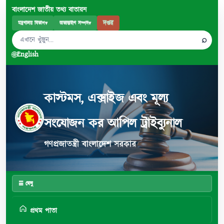
বাংলাদেশ জাতীয় তথ্য বাতায়ন
দপ্তর
মন্ত্রণালয় বিভাগ
▾
অভ্যন্তরীণ সম্পদ
▾
⌕
🌐
English
কাস্টমস, এক্সাইজ এবং মূল্য
সংযোজন কর আপিল ট্রাইব্যুনাল
গণপ্রজাতন্ত্রী বাংলাদেশ সরকার
☰ মেনু
প্রথম পাতা