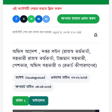
এই কন্টেন্টটি শেয়ার করতে ক্লিক করুন
আপনার মতামত প্রদান করুন
f
x
w
in
m
কন্টেন্টটি শেষ হাল-নাগাদ করা হয়েছে: April ৪, ২০২৪ ৬:১০ AM
⎙
অফিস আদেশ , দপ্তর বন্টন (রাজস্ব কর্মকর্তা,
সহকারী রাজস্ব কর্মকর্তা, উচ্চমান সহকারী,
পেশকার, অফিস সহকারী ও রেকর্ড কীপারগণের)
কন্টেন্ট: Uncategorized
প্রকাশের তারিখ: ০৭-০২-২০২৪
আপডেট তারিখ: ০৪-০৪-২০২৪
ফাইল ১
ডাউনলোড